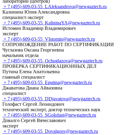
лабораторий (центров)
+ 7 (495) 609-03-55
LAleksandrova@newgaztech.ru
Калинина Юлия Александровна
специалист-эксперт
+ 7 (495) 609-03-55
KalininaYA@newgaztech.ru
Истомин Владимир Владимирович
эксперт
+ 7 (495) 609-03-55
VIstomin@newgaztech.ru
СОПРОВОЖДЕНИЕ РАБОТ ПО СЕРТИФИКАЦИИ
Чуглазова Оксана Георгиевна
начальник отдела
+ 7 (495) 609-03-55
Ochuglazova@newgaztech.ru
ПРОВЕРКА СЕРТИФИКАЦИОННЫХ ДЕЛ
Путина Елена Анатольевна
главный специалист
+ 7 (495) 609-03-55
Eputina@newgaztech.ru
Джаватова Диана Айвазовна
специалист
+ 7 (495) 609-03-55
DDjavatova@newgaztech.ru
Голофаст Сергей Леонидович
технический эксперт, доктор технических наук
+ 7 (495) 609-03-55
SGolofast@newgaztech.ru
Довалго Сергей Вячеславович
эксперт
+ 7 (495) 609-03-55
Dovalgosv@newgaztech.ru