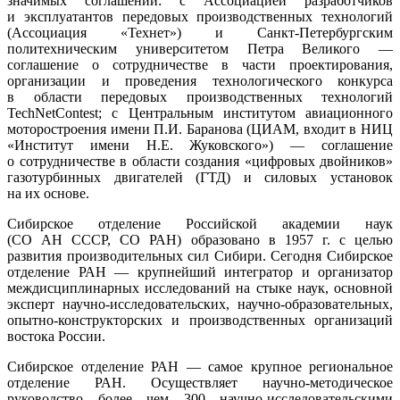
значимых соглашений: с Ассоциацией разработчиков
и эксплуатантов передовых производственных технологий
(Ассоциация «Технет») и Санкт-Петербургским
политехническим университетом Петра Великого —
соглашение о сотрудничестве в части проектирования,
организации и проведения технологического конкурса
в области передовых производственных технологий
TechNetContest; с Центральным институтом авиационного
моторостроения имени П.И. Баранова (ЦИАМ, входит в НИЦ
«Институт имени Н.Е. Жуковского») — соглашение
о сотрудничестве в области создания «цифровых двойников»
газотурбинных двигателей (ГТД) и силовых установок
на их основе.
Сибирское отделение Российской академии наук
(СО АН СССР, СО РАН) образовано в 1957 г. с целью
развития производительных сил Сибири. Сегодня Сибирское
отделение РАН — крупнейший интегратор и организатор
междисциплинарных исследований на стыке наук, основной
эксперт научно-исследовательских, научно-образовательных,
опытно-конструкторских и производственных организаций
востока России.
Сибирское отделение РАН — самое крупное региональное
отделение РАН. Осуществляет научно-методическое
руководство более чем 300 научно-исследовательскими