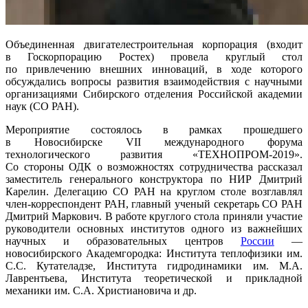
Объединенная двигателестроительная корпорация (входит
в Госкорпорацию Ростех) провела круглый стол
по привлечению внешних инноваций, в ходе которого
обсуждались вопросы развития взаимодействия с научными
организациями Сибирского отделения Российской академии
наук (СО РАН).
Мероприятие состоялось в рамках прошедшего
в Новосибирске VII международного форума
технологического развития «ТЕХНОПРОМ-2019».
Со стороны ОДК о возможностях сотрудничества рассказал
заместитель генерального конструктора по НИР Дмитрий
Карелин. Делегацию СО РАН на круглом столе возглавлял
член-корреспондент РАН, главный ученый секретарь СО РАН
Дмитрий Маркович. В работе круглого стола приняли участие
руководители основных институтов одного из важнейших
научных и образовательных центров
России
—
новосибирского Академгородка: Института теплофизики им.
С.С. Кутателадзе, Института гидродинамики им. М.А.
Лаврентьева, Института теоретической и прикладной
механики им. С.А. Христиановича и др.